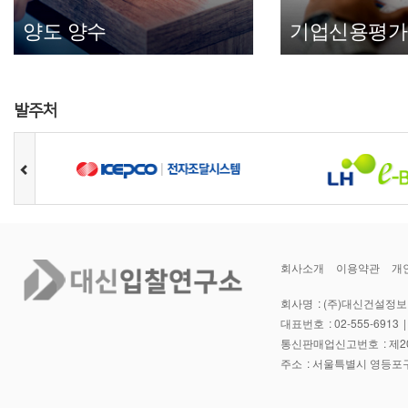
양도 양수
기업신용평가
발주처
양도 양수
기업신용
공사업양도/양수
신용평가 30
바로가기
바로
회사소개
이용약관
개
회사명
(주)대신건설정보
대표번호
02-555-6913
통신판매업신고번호
제2
주소
서울특별시 영등포구 