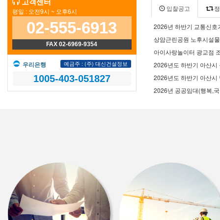
고객센터
입찰공고
정
평일 : 오전9시 ~ 오후6시
02-555-6913
2026년 하반기 교통신호
상암근린공원 노후시설물
FAX 02-6969-9354
아이사랑놀이터 광교점 조
예금주 : (주) 대신건설정보
2026년도 하반기 아산
우리은행
2026년도 하반기 아산
1005-403-051827
2026년 공공임대(행복,